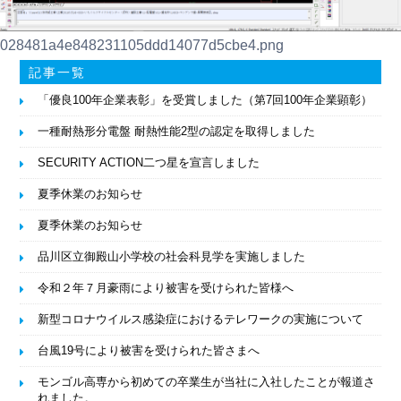
028481a4e848231105ddd14077d5cbe4.png
記事一覧
「優良100年企業表彰」を受賞しました（第7回100年企業顕彰）
一種耐熱形分電盤 耐熱性能2型の認定を取得しました
SECURITY ACTION二つ星を宣言しました
夏季休業のお知らせ
夏季休業のお知らせ
品川区立御殿山小学校の社会科見学を実施しました
令和２年７月豪雨により被害を受けられた皆様へ
新型コロナウイルス感染症におけるテレワークの実施について
台風19号により被害を受けられた皆さまへ
モンゴル高専から初めての卒業生が当社に入社したことが報道さ
れました。