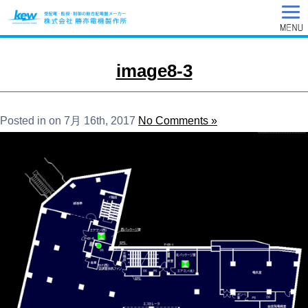
image8-3
Posted in on 7月 16th, 2017
No Comments »