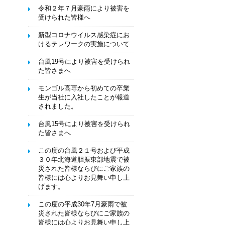
令和２年７月豪雨により被害を
受けられた皆様へ
新型コロナウイルス感染症にお
けるテレワークの実施について
台風19号により被害を受けられ
た皆さまへ
モンゴル高専から初めての卒業
生が当社に入社したことが報道
されました。
台風15号により被害を受けられ
た皆さまへ
この度の台風２１号および平成
３０年北海道胆振東部地震で被
災された皆様ならびにご家族の
皆様には心よりお見舞い申し上
げます。
この度の平成30年7月豪雨で被
災された皆様ならびにご家族の
皆様には心よりお見舞い申し上