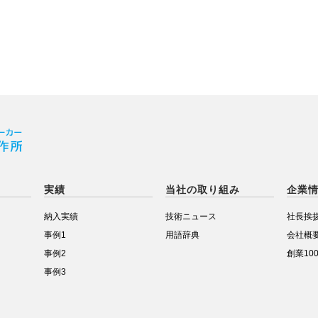
実績
当社の取り組み
企業
納入実績
技術ニュース
社長挨
事例1
用語辞典
会社概
事例2
創業10
事例3