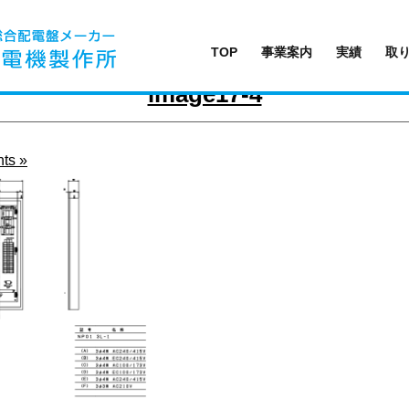
TOP
事業案内
実績
取
image17-4
ts »