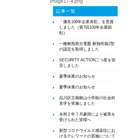
image17-4.png
記事一覧
「優良100年企業表彰」を受賞
しました（第7回100年企業顕
彰）
一種耐熱形分電盤 耐熱性能2型
の認定を取得しました
SECURITY ACTION二つ星を宣
言しました
夏季休業のお知らせ
夏季休業のお知らせ
品川区立御殿山小学校の社会科
見学を実施しました
令和２年７月豪雨により被害を
受けられた皆様へ
新型コロナウイルス感染症にお
けるテレワークの実施について