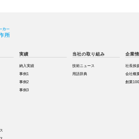
実績
当社の取り組み
企業
納入実績
技術ニュース
社長挨
事例1
用語辞典
会社概
事例2
創業10
事例3
ス
ス