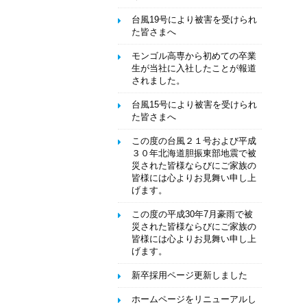
台風19号により被害を受けられ
た皆さまへ
モンゴル高専から初めての卒業
生が当社に入社したことが報道
されました。
台風15号により被害を受けられ
た皆さまへ
この度の台風２１号および平成
３０年北海道胆振東部地震で被
災された皆様ならびにご家族の
皆様には心よりお見舞い申し上
げます。
この度の平成30年7月豪雨で被
災された皆様ならびにご家族の
皆様には心よりお見舞い申し上
げます。
新卒採用ページ更新しました
ホームページをリニューアルし