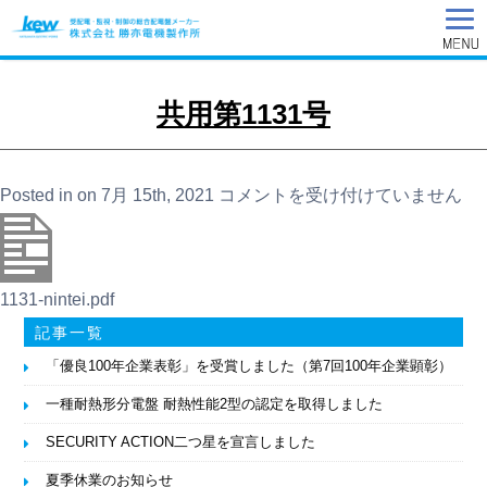
共用第1131号
共
Posted in on 7月 15th, 2021
コメントを受け付けていません
用
第
1131
1131-nintei.pdf
記事一覧
号
「優良100年企業表彰」を受賞しました（第7回100年企業顕彰）
は
一種耐熱形分電盤 耐熱性能2型の認定を取得しました
SECURITY ACTION二つ星を宣言しました
夏季休業のお知らせ