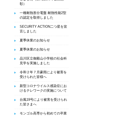
彰）
一種耐熱形分電盤 耐熱性能2型
の認定を取得しました
SECURITY ACTION二つ星を宣
言しました
夏季休業のお知らせ
夏季休業のお知らせ
品川区立御殿山小学校の社会科
見学を実施しました
令和２年７月豪雨により被害を
受けられた皆様へ
新型コロナウイルス感染症にお
けるテレワークの実施について
台風19号により被害を受けられ
た皆さまへ
モンゴル高専から初めての卒業