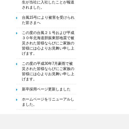
生が当社に入社したことが報道
されました。
台風15号により被害を受けられ
た皆さまへ
この度の台風２１号および平成
３０年北海道胆振東部地震で被
災された皆様ならびにご家族の
皆様には心よりお見舞い申し上
げます。
この度の平成30年7月豪雨で被
災された皆様ならびにご家族の
皆様には心よりお見舞い申し上
げます。
新卒採用ページ更新しました
ホームページをリニューアルし
ました。