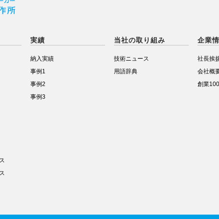
実績
当社の取り組み
企業
納入実績
技術ニュース
社長挨
事例1
用語辞典
会社概
事例2
創業10
事例3
ス
ス