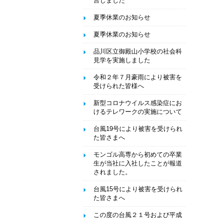
言しました
夏季休業のお知らせ
夏季休業のお知らせ
品川区立御殿山小学校の社会科
見学を実施しました
令和２年７月豪雨により被害を
受けられた皆様へ
新型コロナウイルス感染症にお
けるテレワークの実施について
台風19号により被害を受けられ
た皆さまへ
モンゴル高専から初めての卒業
生が当社に入社したことが報道
されました。
台風15号により被害を受けられ
た皆さまへ
この度の台風２１号および平成