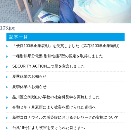
103.jpg
記事一覧
「優良100年企業表彰」を受賞しました（第7回100年企業顕彰）
一種耐熱形分電盤 耐熱性能2型の認定を取得しました
SECURITY ACTION二つ星を宣言しました
夏季休業のお知らせ
夏季休業のお知らせ
品川区立御殿山小学校の社会科見学を実施しました
令和２年７月豪雨により被害を受けられた皆様へ
新型コロナウイルス感染症におけるテレワークの実施について
台風19号により被害を受けられた皆さまへ